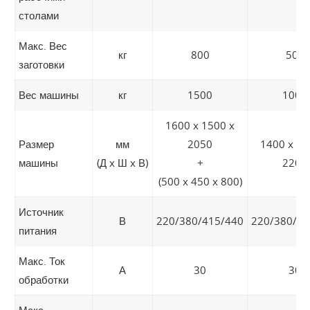
столами
Макс. Вес
кг
800
500
заготовки
Вес машины
кг
1500
1000
1600 x 1500 x
Размер
мм
2050
1400 x 14
машины
(Д x Ш x В)
+
2200
(500 x 450 x 800)
Источник
В
220/380/415/440
220/380/41
питания
Макс. Ток
А
30
30
обработки