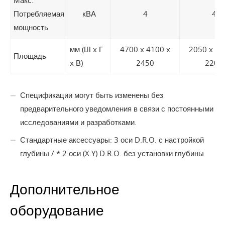
Макс.
Потребляемая
кВА
4
4
мощность
мм (Ш x Г
4700 x 4100 x
2050 x 19
Площадь
x В)
2450
2200
Спецификации могут быть изменены без
предварительного уведомления в связи с постоянными
исследованиями и разработками.
Стандартные аксессуары: 3 оси D.R.O. с настройкой
глубины / * 2 оси (X.Y) D.R.O. без установки глубины
Дополнительное
оборудование