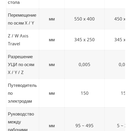
стола
Перемещение
мм
550 x 400
450 x 3
по осям X / Y
Z / W Axis
мм
345 x 250
345 x 2
Travel
Разрешение
УЦИ по осям
мм
0,005
0,005
X / Y / Z
Путеводитель
по
мм
150
150
электродам
Руководство
между
мм
95 ~ 495
5 ~ 38
рабочими