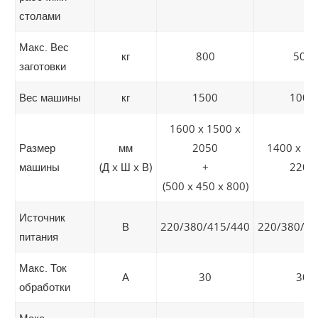
столами
Макс. Вес
кг
800
500
заготовки
Вес машины
кг
1500
1000
1600 x 1500 x
Размер
мм
2050
1400 x 14
машины
(Д x Ш x В)
+
2200
(500 x 450 x 800)
Источник
В
220/380/415/440
220/380/41
питания
Макс. Ток
А
30
30
обработки