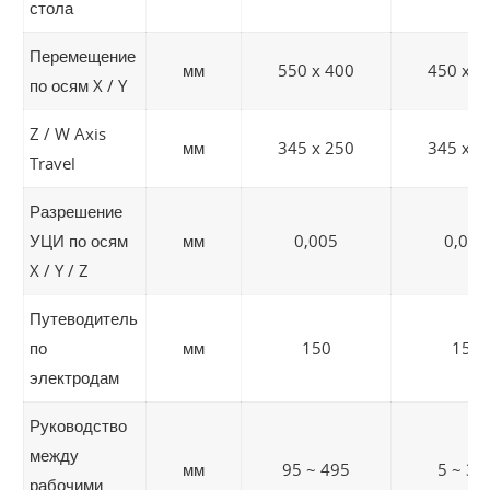
стола
Перемещение
мм
550 x 400
450 x 3
по осям X / Y
Z / W Axis
мм
345 x 250
345 x 2
Travel
Разрешение
УЦИ по осям
мм
0,005
0,005
X / Y / Z
Путеводитель
по
мм
150
150
электродам
Руководство
между
мм
95 ~ 495
5 ~ 38
рабочими