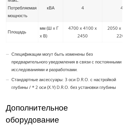
Макс.
Потребляемая
кВА
4
4
мощность
мм (Ш x Г
4700 x 4100 x
2050 x 19
Площадь
x В)
2450
2200
Спецификации могут быть изменены без
предварительного уведомления в связи с постоянными
исследованиями и разработками.
Стандартные аксессуары: 3 оси D.R.O. с настройкой
глубины / * 2 оси (X.Y) D.R.O. без установки глубины
Дополнительное
оборудование