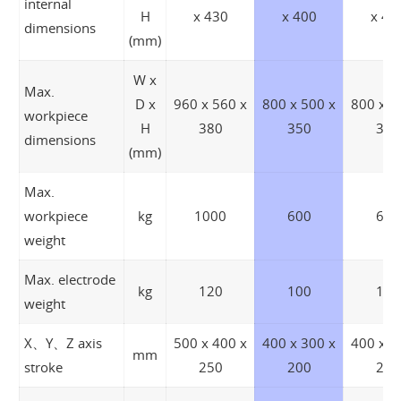
internal
H
x 430
x 400
x 40
dimensions
(mm)
W x
Max.
D x
960 x 560 x
800 x 500 x
800 x 5
workpiece
H
380
350
350
dimensions
(mm)
Max.
workpiece
kg
1000
600
600
weight
Max. electrode
kg
120
100
100
weight
X、Y、Z axis
500 x 400 x
400 x 300 x
400 x 3
mm
stroke
250
200
200