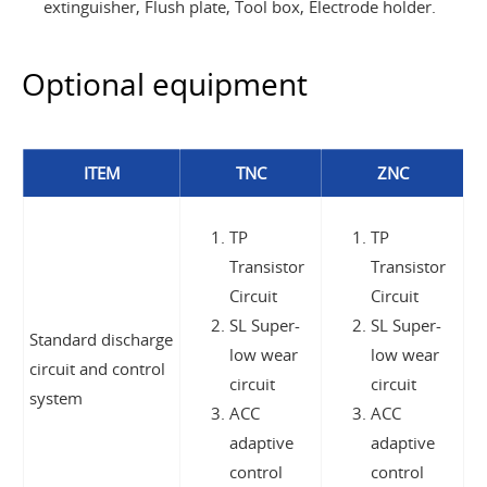
extinguisher, Flush plate, Tool box, Electrode holder.
Optional equipment
ITEM
TNC
ZNC
TP
TP
Transistor
Transistor
Circuit
Circuit
SL Super-
SL Super-
Standard discharge
low wear
low wear
circuit and control
circuit
circuit
system
ACC
ACC
adaptive
adaptive
control
control