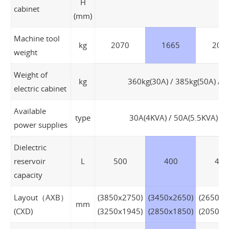
H
cabinet
(mm)
Machine tool
kg
2070
1665
205
weight
Weight of
kg
360kg(30A) / 385kg(50A) / 4
electric cabinet
Available
type
30A(4KVA) / 50A(5.5KVA) / 
power supplies
Dielectric
reservoir
L
500
400
400
capacity
Layout（AXB）
(3850x2750)
(3450x2650)
(2650x2
mm
(CXD)
(3250x1945)
(2850x1850)
(2050x1