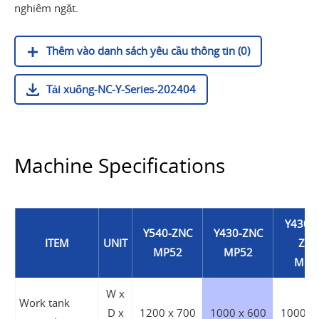
nghiêm ngặt.
Thêm vào danh sách yêu cầu thông tin (0)
Tải xuống-NC-Y-Series-202404
Machine Specifications
Y430A
Y540-ZNC
Y430-ZNC
ITEM
UNIT
ZNC
MP52
MP52
MP5
W x
Work tank
D x
1200 x 700
1000 x 600
1000 x