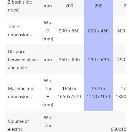
Z back slide
mm
200
200
200
travel
W x
Table
D
900 x 650
800 x 450
800 x 
dimensions
(mm)
Distance
between plate
mm
350 ~ 800
290 ~ 690
290 ~ 
and table
W x
Machine tool
D x
1660 x
1370 x
1790
dimensions
H
1650x2270
1410x2120
1880x2
(mm)
W x
Volume of
D x
electric
650x1080