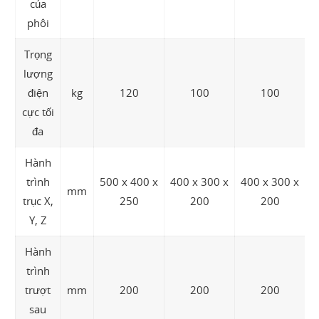
của
phôi
Trọng
lượng
điện
kg
120
100
100
cực tối
đa
Hành
trình
500 x 400 x
400 x 300 x
400 x 300 x
mm
4
trục X,
250
200
200
Y, Z
Hành
trình
trượt
mm
200
200
200
sau