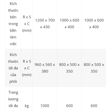
Kích
thước
bên
R x S
1200 x 700
1000 x 600
1000 x 600
trong
x C
1
x 430
x 400
x 400
bồn
(mm)
làm
việc
Kích
thước
R x S
960 x 560 x
800 x 500 x
800 x 500 x
tối đa
x C
8
380
350
350
của
(mm)
phôi
Trọng
lượng
tối đa
kg
1000
600
600