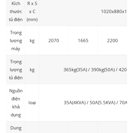
Kích
R x S
thước
x C
1020x880x196
tủ điện
(mm)
Trọng
lượng
kg
2070
1665
2200
máy
Trọng
lượng
kg
365kg(35A) / 390kg(50A) / 420kg
tủ điện
Nguồn
điện
loại
35A(4KVA) / 50A(5.5KVA) / 70A(8
khả
dụng
Dung