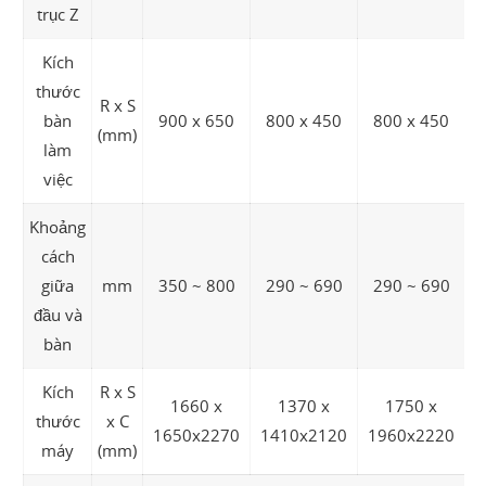
trục Z
Kích
thước
R x S
bàn
900 x 650
800 x 450
800 x 450
(mm)
làm
việc
Khoảng
cách
giữa
mm
350 ~ 800
290 ~ 690
290 ~ 690
đầu và
bàn
Kích
R x S
1660 x
1370 x
1750 x
thước
x C
1
1650x2270
1410x2120
1960x2220
máy
(mm)