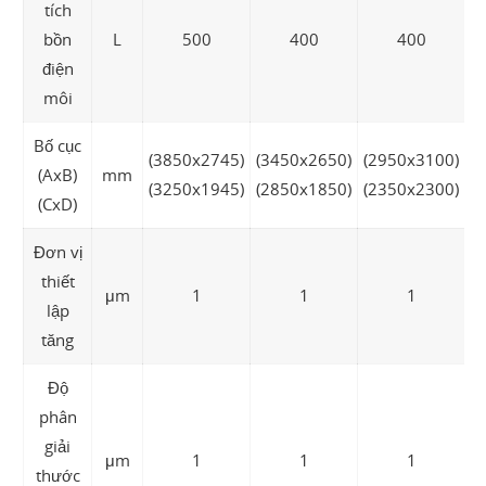
tích
bồn
L
500
400
400
điện
môi
Bố cục
(3850x2745)
(3450x2650)
(2950x3100)
(AxB)
mm
(3250x1945)
(2850x1850)
(2350x2300)
(CxD)
Đơn vị
thiết
μm
1
1
1
lập
tăng
Độ
phân
giải
μm
1
1
1
thước