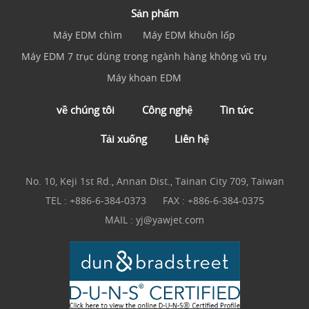
Sản phẩm
Máy EDM chìm
Máy EDM khuôn lốp
Máy EDM 7 trục dùng trong ngành hàng không vũ trụ
Máy khoan EDM
về chúng tôi
Công nghệ
Tin tức
Tải xuống
Liên hệ
No. 10, Keji 1st Rd., Annan Dist., Tainan City 709, Taiwan
TEL :
+886-6-384-0373
FAX : +886-6-384-0375
MAIL :
yj@yawjet.com