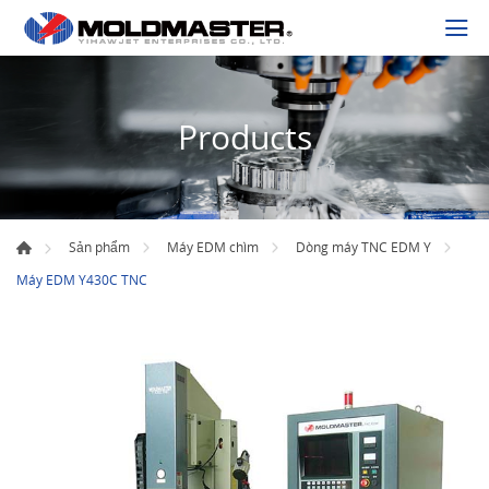
Products
Sản phẩm
Máy EDM chìm
Dòng máy TNC EDM Y
Máy EDM Y430C TNC