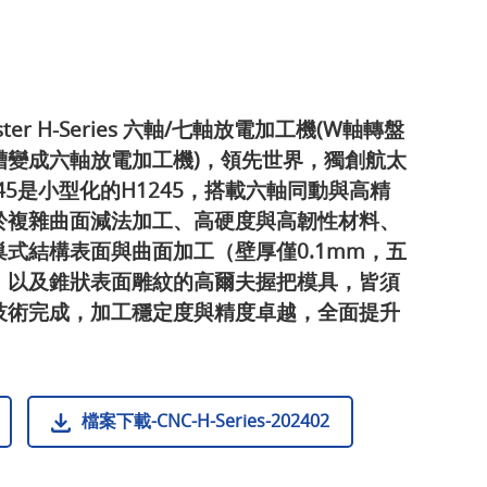
master H-Series 六軸/七軸放電加工機(W軸轉盤
槽變成六軸放電加工機)，領先世界，獨創航太
45是小型化的H1245，搭載六軸同動與高精
於複雜曲面減法加工、高硬度與高韌性材料、
式結構表面與曲面加工（壁厚僅0.1mm，五
），以及錐狀表面雕紋的高爾夫握把模具，皆須
技術完成，加工穩定度與精度卓越，全面提升
檔案下載-CNC-H-Series-202402