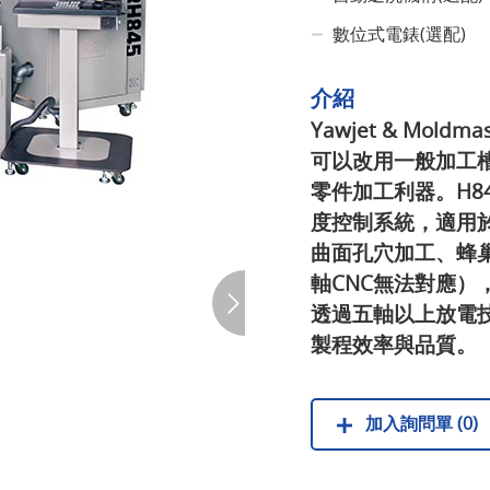
數位式電錶(選配)
介紹
Yawjet & Mold
可以改用一般加工
零件加工利器。H8
度控制系統，適用
曲面孔穴加工、蜂巢
軸CNC無法對應
透過五軸以上放電
製程效率與品質。
加入詢問單 (0)