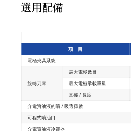
選用配備
項 目
電極夾具系統
最大電極數目
旋轉刀庫
最大電極承載重量
直徑 / 長度
介電質油液的噴 / 吸選擇數
可程式噴油口
介電質油液冷卻器