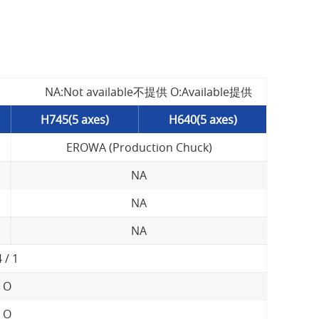
NA:Not available不提供 O:Available提供
H745(5 axes)
H640(5 axes)
EROWA (Production Chuck)
NA
NA
NA
4 / 1
O
O