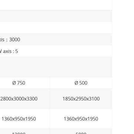
axis：3000
 axis : 5
Ø 750
Ø 500
2800x3000x3300
1850x2950x3100
1360x950x1950
1360x950x1950