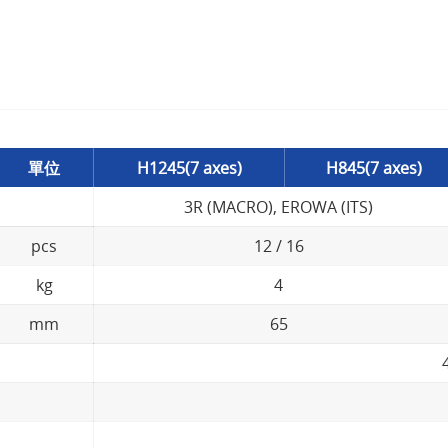
單位
H1245(7 axes)
H845(7 axes)
3R (MACRO), EROWA (ITS)
pcs
12 / 16
kg
4
mm
65