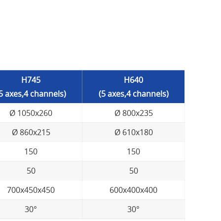
H745
H640
5 axes,4 channels)
(5 axes,4 channels)
Ø 1050x260
Ø 800x235
Ø 860x215
Ø 610x180
150
150
50
50
700x450x450
600x400x400
30°
30°