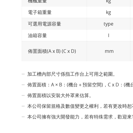
機械重量
kg
電子箱重量
kg
可選用電源容量
type
油箱容量
l
佈置面積(A x B) (C x D)
mm
加工槽內部尺寸係指工作台上可用之範圍。
佈置面積：A × B：(機台＋預留空間)，C x D：(機
佈置面積以安裝大外罩來估算。
本公司保留規格及數值變更之權利，若有更改時恕
本公司擁有強大開發能力，若有特殊需求，歡迎來