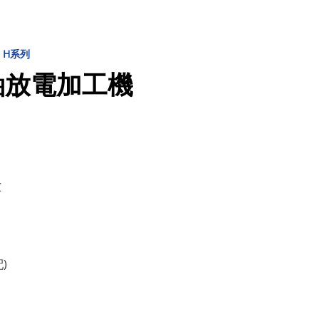
 H系列
七軸放電加工機
C
)