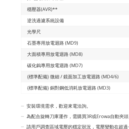
穩壓器(AVR)**
逆洗過濾系統設備
光學尺
石墨專用放電迴路 (MD9)
大面積專用放電迴路 (MD8)
碳化鎢專用放電迴路 (MD7)
{標準配備} 微細 / 鏡面加工放電迴路 (MD4/6)
{標準配備} 銅對鋼低消耗放電迴路 (MD3)
安裝環境需求，歡迎來電洽詢。
為配合旋轉刀庫運作，需購買3R或Erowa自動夾頭
請用戶調查區域電壓的穩定狀況，電壓變動在超過+1