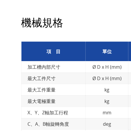
機械規格
項 目
單位
加工槽內部尺寸
Ø D x H (mm)
最大工件尺寸
Ø D x H (mm)
最大工件重量
kg
最大電極重量
kg
X、Y、Z軸加工行程
mm
C、A、B軸旋轉角度
deg