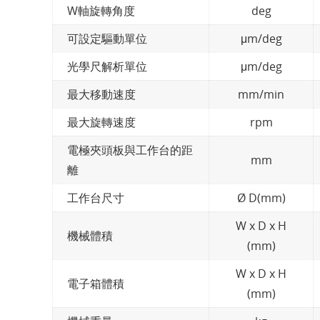
W軸旋轉角度
deg
可設定驅動單位
μm/deg
光學尺解析單位
μm/deg
最大移動速度
mm/min
最大旋轉速度
rpm
電極夾頭板與工作台的距
mm
離
工作台尺寸
Ø D(mm)
W x D x H
機械體積
(mm)
W x D x H
電子箱體積
(mm)