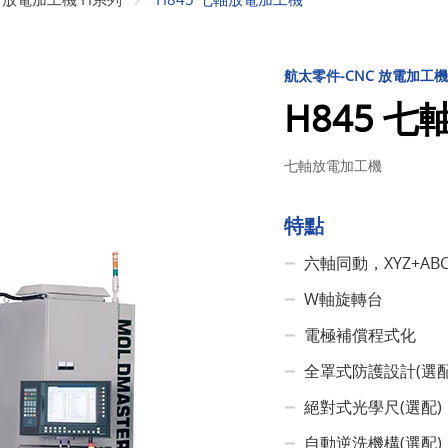
航太零件-CNC 放電加工機
H845 
七軸放電加工機
特點
六軸同動，XYZ+AB
W軸旋轉台
電極補償程式化
全罩式防護設計(選配
絕對式光學尺(選配)
自動逆洗機構(選配)