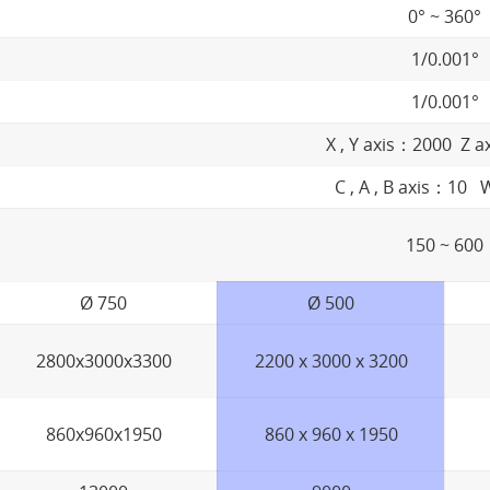
0° ~ 360°
1/0.001°
1/0.001°
X , Y axis：2000 Z 
C , A , B axis：10 W
150 ~ 600
Ø 750
Ø 500
2800x3000x3300
2200 x 3000 x 3200
860x960x1950
860 x 960 x 1950