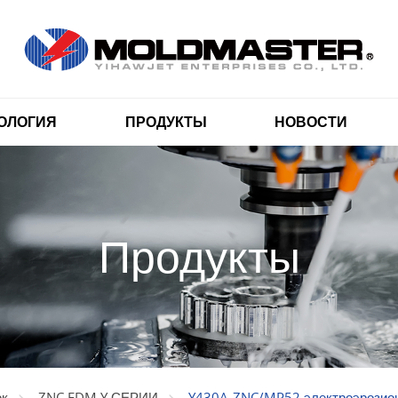
ОЛОГИЯ
ПРОДУКТЫ
НОВОСТИ
Продукты
Y430A-ZNC/MP52 электроэрозион
ок
ZNC EDM Y СЕРИИ