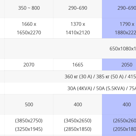
350 ~ 800
290–690
290–69
1660 x
1370 x
1790 x
1650x2270
1410x2120
1880x22
650x1080x
2070
1665
2050
360 кг (30 A) / 385 кг (50 A) / 415
30A (4KVA) / 50A (5.5KVA) / 75
500
400
400
(3850x2750)
(3450x2650)
(2650x260
(3250x1945)
(2850x1850)
(2050x180