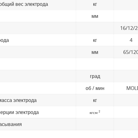
бщий вес электрода
кг
мм
16/12/
рода
кг
4
мм
65/12
град
об / мин
MOLD
масса электрода
кг
нерции электрода
2
кгсм
сасывания