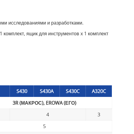
ными исследованиями и разработками.
1 комплект, ящик для инструментов x 1 комплект
S430
S430A
S430C
A320C
3R (МАКРОС), EROWA (ЕГО)
4
3
5