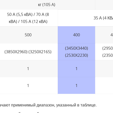
кг (105 A)
50 А (5,5 кВА) / 70 А (8
35 А (4 КВ
кВА) / 105 А (12 кВА)
500
400
4
(3450X3440)
(2950
(3850X2960) (3250X2165)
(2530X2230)
(2350
1
1
1
1
ачают применимый диапазон, указанный в таблице.