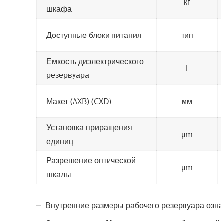
кг
шкафа
Доступные блоки питания
тип
Емкость диэлектрического
l
резервуара
Макет (AXB) (CXD)
мм
Установка приращения
μm
единиц
Разрешение оптической
μm
шкалы
Внутренние размеры рабочего резервуара озн