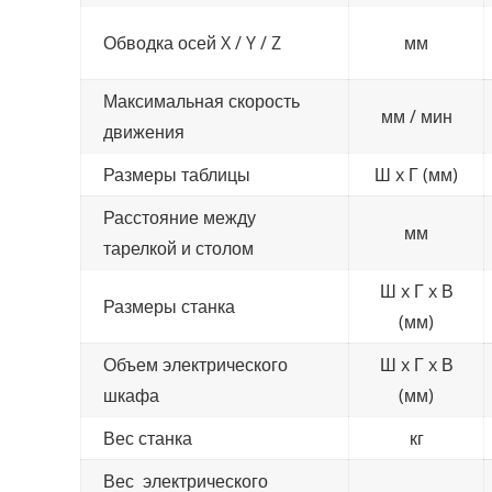
Обводка осей X / Y / Z
мм
Максимальная скорость
мм / мин
движения
Размеры таблицы
Ш x Г (мм)
Расстояние между
мм
тарелкой и столом
Ш x Г x В
Размеры станка
(мм)
Объем электрического
Ш x Г x В
шкафа
(мм)
Вес станка
кг
Вес электрического