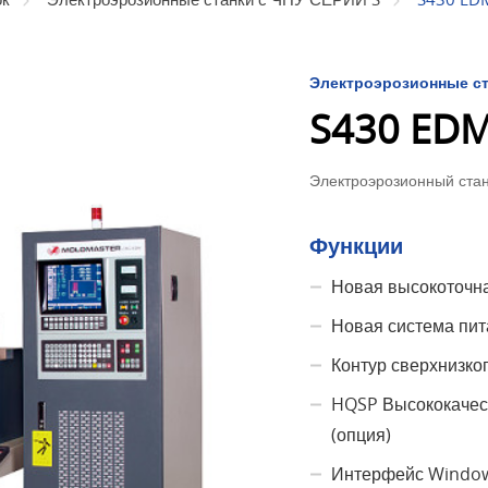
Электроэрозионные ст
S430 ED
Электроэрозионный стан
Функции
Новая высокоточная
Новая система пит
Контур сверхнизко
HQSP Высококачес
(опция)
Интерфейс Window