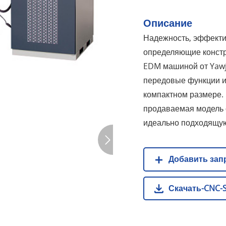
Описание
Надежность, эффектив
определяющие констр
EDM машиной от Yawj
передовые функции и 
компактном размере.
продаваемая модель 
идеально подходящу
Добавить запр
Скачать-CNC-S