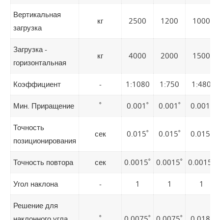
Вертикальная
кг
2500
1200
1000
загрузка
Загрузка -
кг
4000
2000
1500
горизонтальная
Коэффициент
-
1:1080
1:750
1:480
Мин. Приращение
˚
0.001˚
0.001˚
0.001˚
Точность
сек
0.015˚
0.015˚
0.015˚
позиционирования
Точность повтора
сек
0.0015˚
0.0015˚
0.0015˚
Угол наклона
-
1
1
1
Решение для
наклонного угла
˚
0.0075˚
0.0075˚
0.018˚