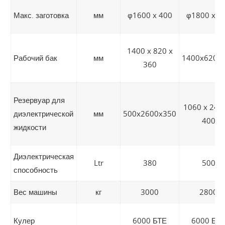
Макс. заготовка
мм
φ1600 x 400
φ1800 x 3
1400 x 820 x
Рабочий бак
мм
1400x620x
360
Резервуар для
1060 x 245
диэлектрической
мм
500x2600x350
400
жидкости
Диэлектрическая
Ltr
380
500
способность
Вес машины
кг
3000
2800
Кулер
6000 БТЕ
6000 БТ