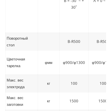
B = -30˚ ~ +
A = 0 ~ 90
30˚
Поворотный
B-R500
B-R500
стол
Цветочная
φмм
φ900/φ1300
φ900/φ13
тарелка
Макс. вес
кг
100
100
электрода
Макс. вес
кг
1500
1500
заготовки