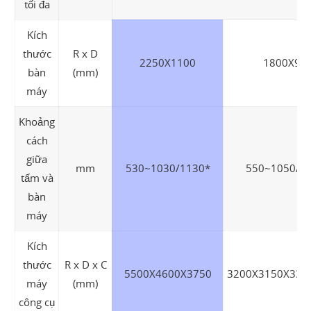
tối đa
Kích
thước
R x D
2250X1100
1800X96
bàn
(mm)
máy
Khoảng
cách
giữa
mm
530~1030/1130*
550~1050/1
tấm và
bàn
máy
Kích
thước
R x D x C
5500X4600X3750
3200X3150X335
máy
(mm)
công cụ