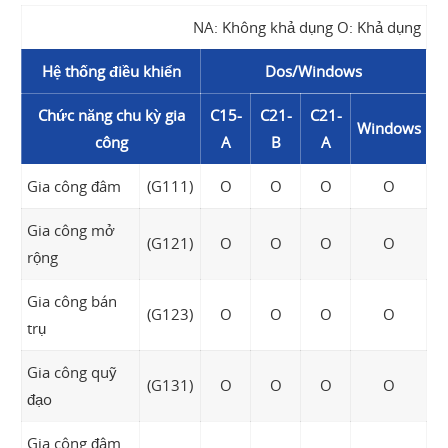
NA: Không khả dụng O: Khả dụng
Hệ thống điều khiển
Dos/Windows
Chức năng chu kỳ gia
C15-
C21-
C21-
Windows
công
A
B
A
Gia công đâm
(G111)
O
O
O
O
Gia công mở
(G121)
O
O
O
O
rộng
Gia công bán
(G123)
O
O
O
O
trụ
Gia công quỹ
(G131)
O
O
O
O
đạo
Gia công đâm