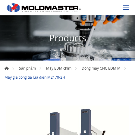
Products
Sản phẩm
Máy EDM chìm
Dòng máy CNC EDM M
Máy gia công tia lửa điện M2170-2H