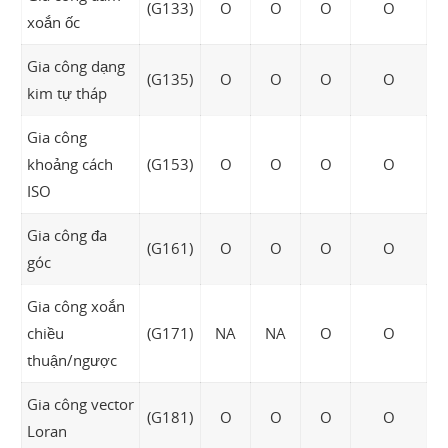
(G133)
O
O
O
O
xoắn ốc
Gia công dạng
(G135)
O
O
O
O
kim tự tháp
Gia công
khoảng cách
(G153)
O
O
O
O
ISO
Gia công đa
(G161)
O
O
O
O
góc
Gia công xoắn
chiều
(G171)
NA
NA
O
O
thuận/ngược
Gia công vector
(G181)
O
O
O
O
Loran