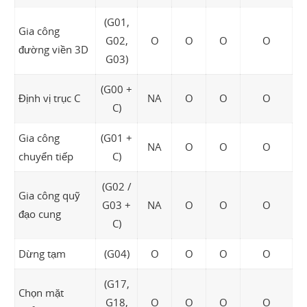
(G01,
Gia công
G02,
O
O
O
O
đường viền 3D
G03)
(G00 +
Định vị trục C
NA
O
O
O
C)
Gia công
(G01 +
NA
O
O
O
chuyển tiếp
C)
(G02 /
Gia công quỹ
G03 +
NA
O
O
O
đạo cung
C)
Dừng tạm
(G04)
O
O
O
O
(G17,
Chọn mặt
G18,
O
O
O
O