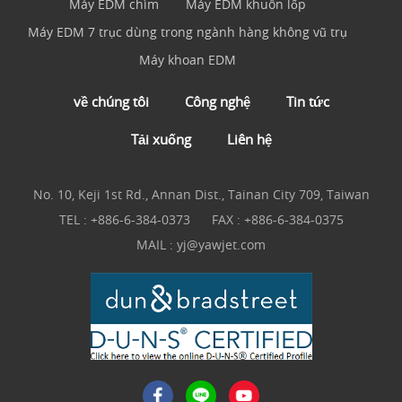
Máy EDM chìm
Máy EDM khuôn lốp
Máy EDM 7 trục dùng trong ngành hàng không vũ trụ
Máy khoan EDM
về chúng tôi
Công nghệ
Tin tức
Tải xuống
Liên hệ
No. 10, Keji 1st Rd., Annan Dist., Tainan City 709, Taiwan
TEL :
+886-6-384-0373
FAX : +886-6-384-0375
MAIL :
yj@yawjet.com