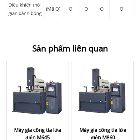
Điều khiển thời
(Mã Q)
O
O
O
O
gian đánh bóng
Sản phẩm liên quan
Máy gia công tia lửa
Máy gia công tia lửa
điện M645
điện M860