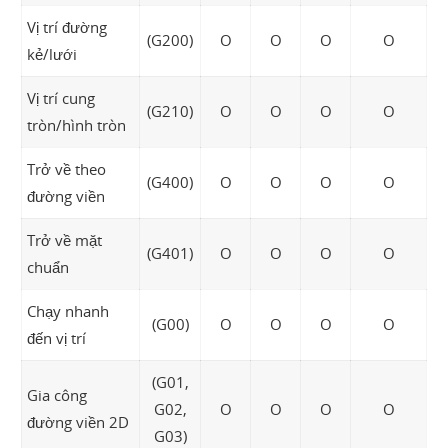
Vị trí đường
(G200)
O
O
O
O
kẻ/lưới
Vị trí cung
(G210)
O
O
O
O
tròn/hình tròn
Trở về theo
(G400)
O
O
O
O
đường viền
Trở về mặt
(G401)
O
O
O
O
chuẩn
Chạy nhanh
(G00)
O
O
O
O
đến vị trí
(G01,
Gia công
G02,
O
O
O
O
đường viền 2D
G03)