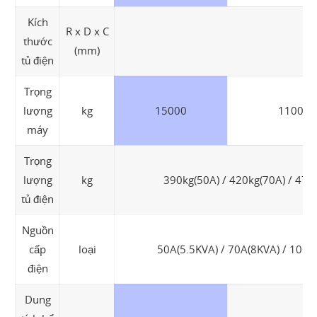
Kích
R x D x C
thước
(mm)
tủ điện
Trọng
lượng
kg
15000
11000
máy
Trọng
lượng
kg
390kg(50A) / 420kg(70A) / 470
tủ điện
Nguồn
cấp
loại
50A(5.5KVA) / 70A(8KVA) / 105A
điện
Dung