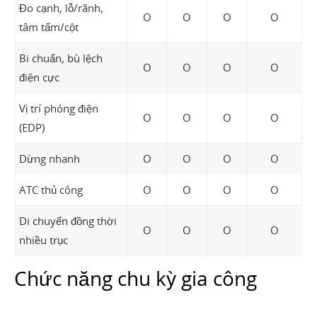
Đo cạnh, lỗ/rãnh,
O
O
O
O
tâm tấm/cột
Bi chuẩn, bù lệch
O
O
O
O
điện cực
Vị trí phóng điện
O
O
O
O
(EDP)
Dừng nhanh
O
O
O
O
ATC thủ công
O
O
O
O
Di chuyển đồng thời
O
O
O
O
nhiều trục
Chức năng chu kỳ gia công