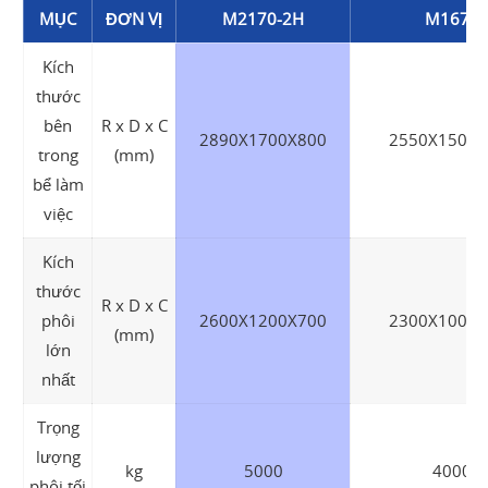
MỤC
ĐƠN VỊ
M2170-2H
M1670
Kích
thước
bên
R x D x C
2890X1700X800
2550X1500X
trong
(mm)
bể làm
việc
Kích
thước
R x D x C
phôi
2600X1200X700
2300X1000X
(mm)
lớn
nhất
Trọng
lượng
kg
5000
4000
phôi tối