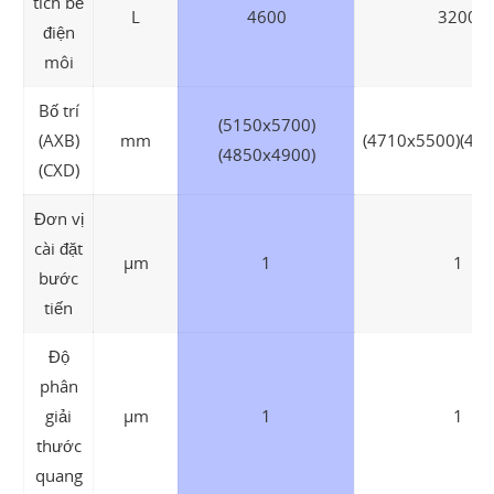
tích bể
L
4600
3200
điện
môi
Bố trí
(5150x5700)
(AXB)
mm
(4710x5500)(41
(4850x4900)
(CXD)
Đơn vị
cài đặt
µm
1
1
bước
tiến
Độ
phân
giải
µm
1
1
thước
quang