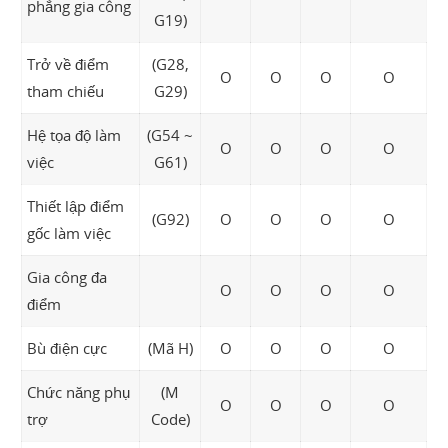
phẳng gia công
G19)
Trở về điểm
(G28,
O
O
O
O
tham chiếu
G29)
Hệ tọa độ làm
(G54 ~
O
O
O
O
việc
G61)
Thiết lập điểm
(G92)
O
O
O
O
gốc làm việc
Gia công đa
O
O
O
O
điểm
Bù điện cực
(Mã H)
O
O
O
O
Chức năng phụ
(M
O
O
O
O
trợ
Code)