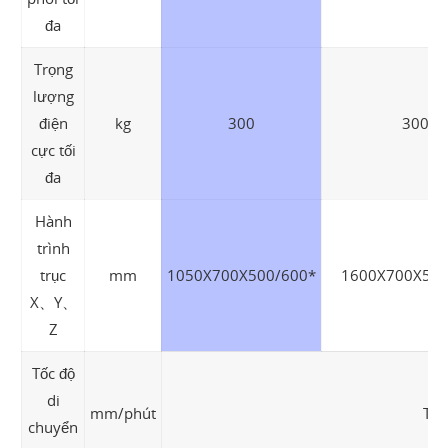
đa
Trọng
lượng
điện
kg
300
300
cực tối
đa
Hành
trình
trục
mm
1050X700X500/600*
1600X700X500
X、Y、
Z
Tốc độ
di
mm/phút
Trụ
chuyển