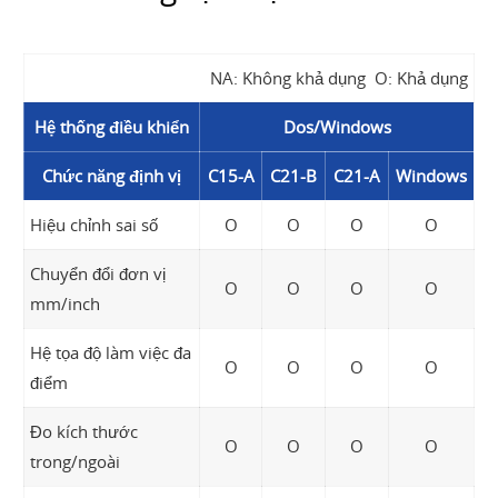
NA: Không khả dụng O: Khả dụng
Hệ thống điều khiển
Dos/Windows
Chức năng định vị
C15-A
C21-B
C21-A
Windows
Hiệu chỉnh sai số
O
O
O
O
Chuyển đổi đơn vị
O
O
O
O
mm/inch
Hệ tọa độ làm việc đa
O
O
O
O
điểm
Đo kích thước
O
O
O
O
trong/ngoài